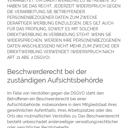
VERARBEITET, UM DIREKTWERBUNG ZU BETREIBEN, SO
HABEN SIE DAS RECHT, JEDERZEIT WIDERSPRUCH GEGEN
DIE VERARBEITUNG SIE BETREFFENDER
PERSONENBEZOGENER DATEN ZUM ZWECKE
DERARTIGER WERBUNG EINZULEGEN; DIES GILT AUCH
FÜR DAS PROFILING, SOWEIT ES MIT SOLCHER
DIREKTWERBUNG IN VERBINDUNG STEHT. WENN SIE
WIDERSPRECHEN, WERDEN IHRE PERSONENBEZOGENEN
DATEN ANSCHLIESSEND NICHT MEHR ZUM ZWECKE DER
DIREKTWERBUNG VERWENDET (WIDERSPRUCH NACH
ART. 21 ABS. 2 DSGVO).
Beschwerde­recht bei der
zuständigen Aufsichts­behörde
Im Falle von Verstößen gegen die DSGVO steht den
Betroffenen ein Beschwerderecht bei einer
Aufsichtsbehörde, insbesondere in dem Mitgliedstaat ihres
gewöhnlichen Aufenthalts, ihres Arbeitsplatzes oder des
Orts des mutmaßlichen Verstoßes zu. Das Beschwerderecht
besteht unbeschadet anderweitiger verwaltungsrechtlicher
oder gerichtlicher Rechtsbehelfe.